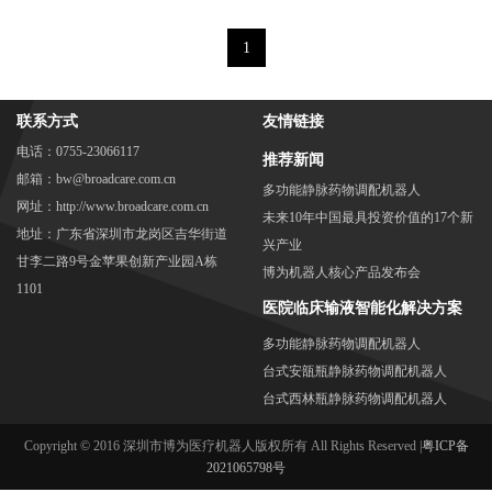
1
联系方式
友情链接
电话：0755-23066117
推荐新闻
邮箱：bw@broadcare.com.cn
多功能静脉药物调配机器人
网址：http://www.broadcare.com.cn
未来10年中国最具投资价值的17个新
地址：
广东省深圳市龙岗区吉华街道
兴产业
甘李二路9号金苹果创新产业园A栋
博为机器人核心产品发布会
1101
医院临床输液智能化解决方案
多功能静脉药物调配机器人
台式安瓿瓶静脉药物调配机器人
台式西林瓶静脉药物调配机器人
Copyright © 2016 深圳市博为医疗机器人版权所有 All Rights Reserved |
粤ICP备
2021065798号